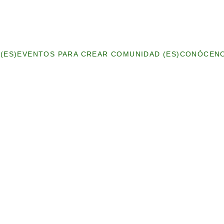
(ES)
EVENTOS PARA CREAR COMUNIDAD (ES)
CONÓCENO
Oliver Sutton Owen
2/27/2024
4 min leer